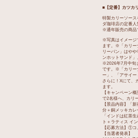
■【定番】カツカ
特製カリーソース
ダ珈琲店の定番人
※通年販売の商品
※写真はイメージ
ます。※「カリー
リーパン」はやや
ンホットサンド」
※2026年7月
です。※「カリー
ー」、「アサイー
さらに！Xにて、
ます。
【キャンペーン概
で2名様へ、カリ
【景品内容】「新
分＋銅メッキカレ
「インドは紅茶生
ト＋ラティス イ
【応募方法】①コ
【当選者発表】