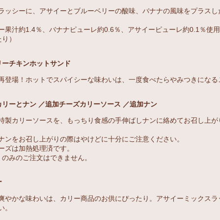
ラッシーに、アサイーとブルーベリーの酸味、バナナの風味をプラスし
果汁約1.4％、バナナピューレ約0.6％、アサイーピューレ約0.1％使
たり）
リーチキンホットサンド
再登場！ホットでスパイシーな味わいは、一度食べたらやみつきになる
カリーとナン ／追加チーズカリーソース ／追加ナン
特製カリーソースを、もっちり食感の手伸ばしナンに絡めてお召し上が
ナンをお召し上がりの際はやけどに十分にご注意ください。
ーズは加熱処理済です。
）のみのご注文はできません。
ー
爽やかな味わいは、カリー商品のお供にぴったり。アサイーミックスラ
い。