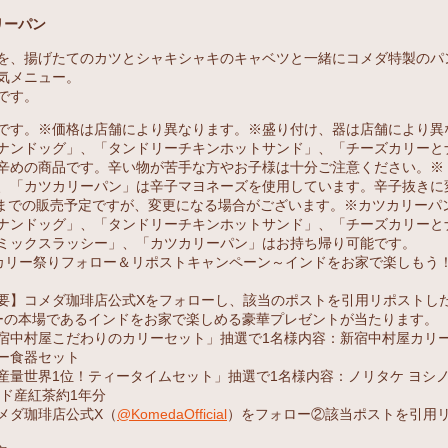
リーパン
を、揚げたてのカツとシャキシャキのキャベツと一緒にコメダ特製のパ
気メニュー。
です。
です。※価格は店舗により異なります。※盛り付け、器は店舗により異
ナンドッグ」、「タンドリーチキンホットサンド」、「チーズカリーと
辛めの商品です。辛い物が苦手な方やお子様は十分ご注意ください。※
、「カツカリーパン」は辛子マヨネーズを使用しています。辛子抜きに
中旬までの販売予定ですが、変更になる場合がございます。※カツカリーパ
ナンドッグ」、「タンドリーチキンホットサンド」、「チーズカリーと
ミックスラッシー」、「カツカリーパン」はお持ち帰り可能です。
カリー祭りフォロー＆リポストキャンペーン～インドをお家で楽しもう
要】コメダ珈琲店公式Xをフォローし、該当のポストを引用リポストし
ーの本場であるインドをお家で楽しめる豪華プレゼントが当たります。
宿中村屋こだわりのカリーセット」抽選で1名様内容：新宿中村屋カリー
ー食器セット
産量世界1位！ティータイムセット」抽選で1名様内容：ノリタケ ヨシノ
ンド産紅茶約1年分
メダ珈琲店公式X（
@KomedaOfficial
）をフォロー②該当ポストを引用