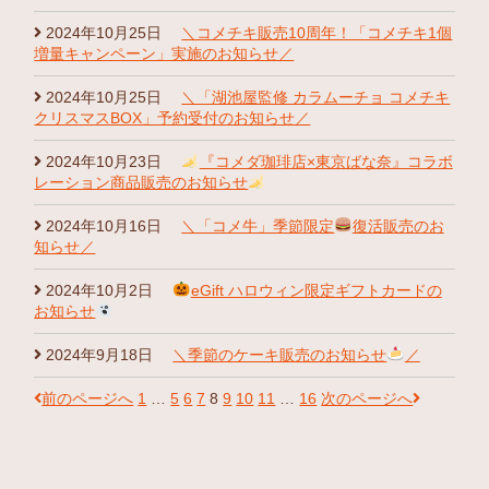
2024年10月25日
＼コメチキ販売10周年！「コメチキ1個
増量キャンペーン」実施のお知らせ／
2024年10月25日
＼「湖池屋監修 カラムーチョ コメチキ
クリスマスBOX」予約受付のお知らせ／
2024年10月23日
『コメダ珈琲店×東京ばな奈』コラボ
レーション商品販売のお知らせ
2024年10月16日
＼「コメ牛」季節限定
復活販売のお
知らせ／
2024年10月2日
eGift ハロウィン限定ギフトカードの
お知らせ
2024年9月18日
＼季節のケーキ販売のお知らせ
／
前のページへ
1
…
5
6
7
8
9
10
11
…
16
次のページへ